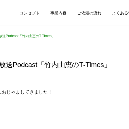
コンセプト
事業内容
ご依頼の流れ
よくある
odcast「竹内由恵のT-Times」
odcast「竹内由恵のT-Times」
におじゃましてきました！