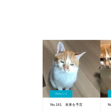
ITのヒント
No.161 未来を予言
N