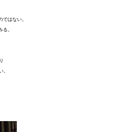
のではない。
みる。
り
い。