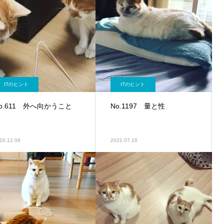
ITのヒント
ITのヒント
o.611 外へ向かうこと
No.1197 量と性
20.12.09
2022.07.18