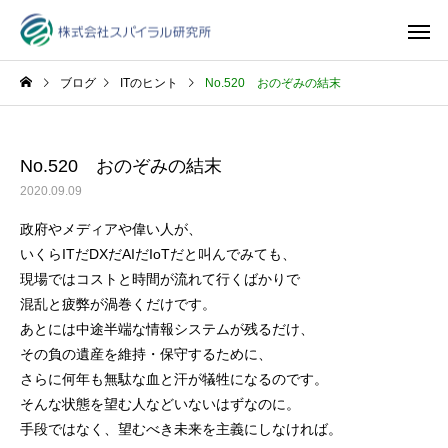
ブログ
ITのヒント
No.520 おのぞみの結末
No.520 おのぞみの結末
2020.09.09
政府やメディアや偉い人が、
いくらITだDXだAIだIoTだと叫んでみても、
現場ではコストと時間が流れて行くばかりで
混乱と疲弊が渦巻くだけです。
あとには中途半端な情報システムが残るだけ、
その負の遺産を維持・保守するために、
さらに何年も無駄な血と汗が犠牲になるのです。
そんな状態を望む人などいないはずなのに。
手段ではなく、望むべき未来を主義にしなければ。