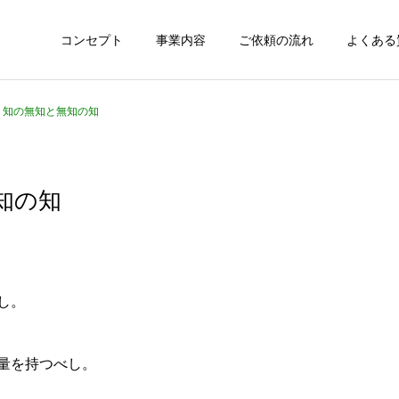
コンセプト
事業内容
ご依頼の流れ
よくある
28 知の無知と無知の知
無知の知
し。
量を持つべし。