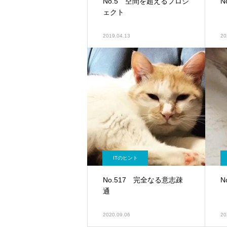
No.5 空間を超えるプロジ
N
ェクト
2019.04.13
20
ITのヒント
No.517 完全なる意志疎
N
通
2020.09.06
20