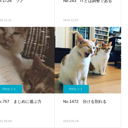
o.1726 ツノ
No.243 ITとは調整である
23.12.31
2019.12.07
ITのヒント
ITのヒント
o.757 まじめに遊ぶ力
No.1472 分ける別れる
21.05.04
2023.04.19