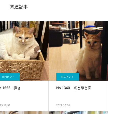
関連記事
ITのヒント
ITのヒント
o.1665 擬き
No.1340 点と線と面
23.10.31
2022.12.08