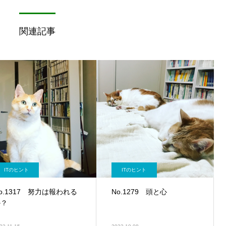
関連記事
ITのヒント
ITのヒント
o.1317 努力は報われる
No.1279 頭と心
か？