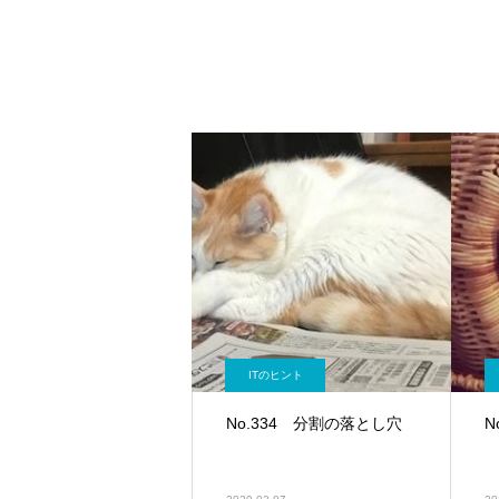
ITのヒント
No.334 分割の落とし穴
N