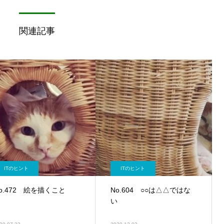
関連記事
ITのヒント
ITのヒント
o.472 絵を描くこと
No.604 ○○は△△ではな
い