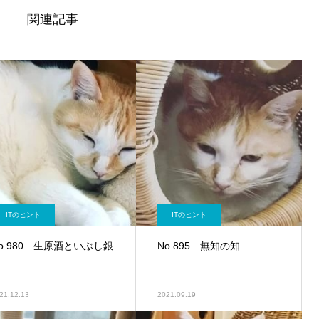
関連記事
ITのヒント
ITのヒント
o.980 生原酒といぶし銀
No.895 無知の知
21.12.13
2021.09.19