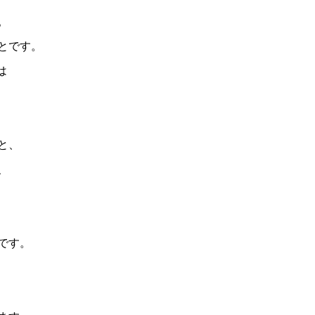
。
とです。
は
と、
、
です。