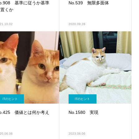
o.908 基準に従うか基準
No.539 無限多面体
を置くか
21.10.02
2020.09.28
ITのヒント
ITのヒント
o.425 価値とは何か考え
No.1580 実現
る
20.06.06
2023.08.06