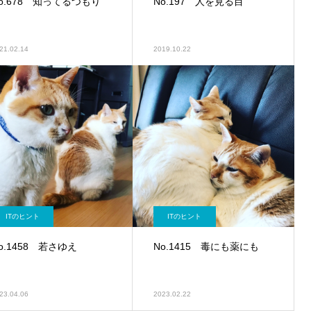
o.678 知ってるつもり
No.197 人を見る目
21.02.14
2019.10.22
ITのヒント
ITのヒント
o.1458 若さゆえ
No.1415 毒にも薬にも
23.04.06
2023.02.22