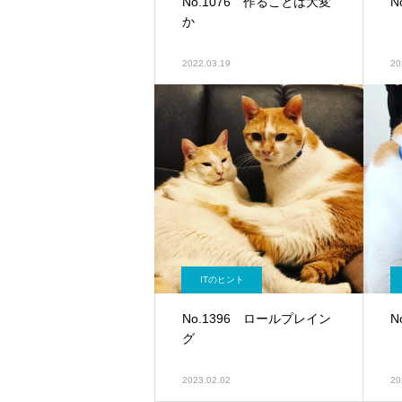
No.1076 作ることは大変
N
か
2022.03.19
20
ITのヒント
No.1396 ロールプレイン
N
グ
2023.02.02
20